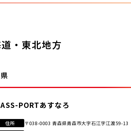
海道・東北地方
森県
JASS-PORTあすなろ
住所
〒038-0003 青森県青森市大字石江字江渡59-13