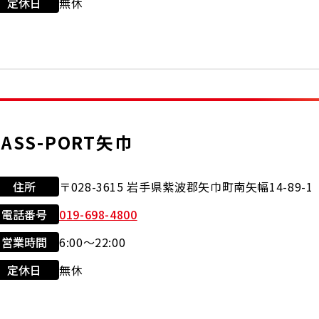
定休日
無休
現金会員
クレジット
セルフ
洗車機
24時
カード
JASS-PORT矢巾
住所
〒028-3615 岩手県紫波郡矢巾町南矢幅14-89-1
電話番号
019-698-4800
営業時間
6:00～22:00
利用可能カード
店舗サービス
定休日
無休