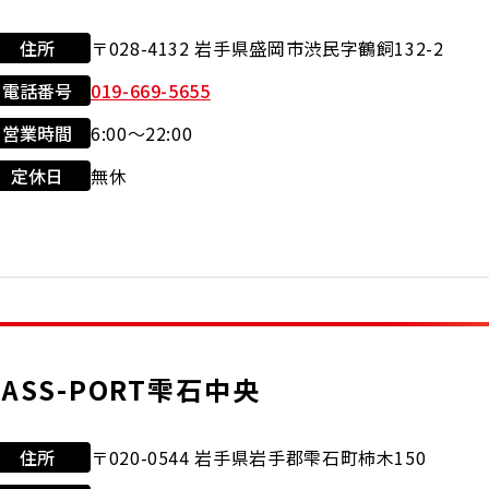
住所
〒028-4132 岩手県盛岡市渋民字鶴飼132-2
電話番号
019-669-5655
営業時間
6:00～22:00
利用可能カード
店舗サービス
定休日
無休
クレジット
セルフ
洗車機
タイ
カード
交
JASS-PORT雫石中央
ワイパー
住所
〒020-0544 岩手県岩手郡雫石町柿木150