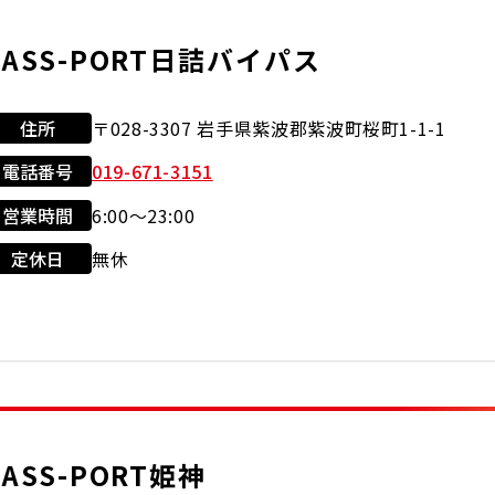
JASS-PORT日詰バイパス
住所
〒028-3307 岩手県紫波郡紫波町桜町1-1-1
電話番号
019-671-3151
営業時間
6:00～23:00
利用可能カード
店舗サービス
定休日
無休
クレジット
セルフ
洗車機
カード
JASS-PORT姫神