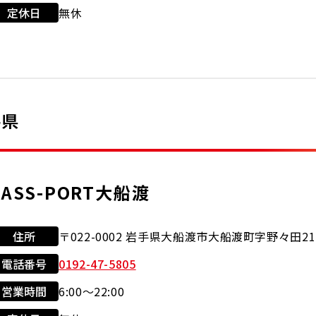
利用可能カード
店舗サービス
定休日
無休
現金会員
クレジット
セルフ
洗車機
カード
手県
JASS-PORT大船渡
住所
〒022-0002 岩手県大船渡市大船渡町字野々田21-
電話番号
0192-47-5805
利用可能カード
店舗サービス
営業時間
6:00〜22:00