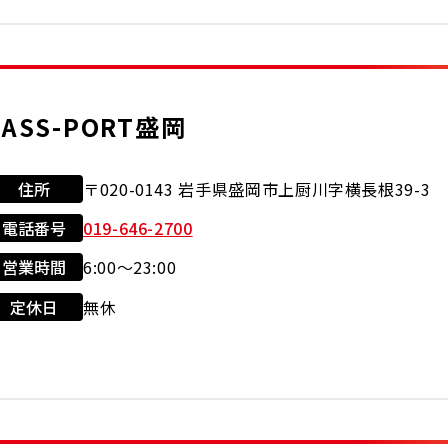
現金会員
クレジット
セルフ
洗車機
灯油
カード
JASS-PORT盛岡
住所
〒020-0143 岩手県盛岡市上厨川字横長根39-3
電話番号
019-646-2700
営業時間
6:00～23:00
利用可能カード
店舗サービス
定休日
無休
クレジット
セルフ
洗車機
カード