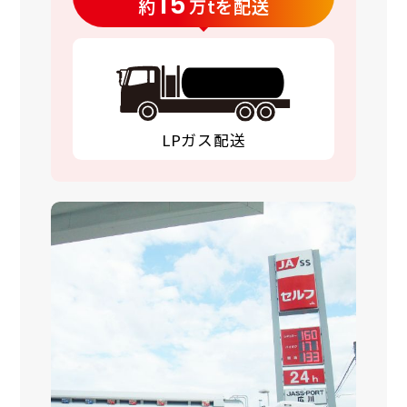
15
約
万tを配送
LPガス配送