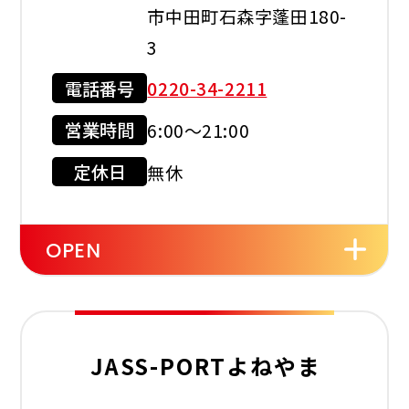
市中田町石森字蓬田180-
3
電話番号
0220-34-2211
現金会員
クレジット
カード
営業時間
6:00～21:00
店舗サービス
定休日
無休
OPEN
セルフ
レスト
ルーム
JASS-PORTよねやま