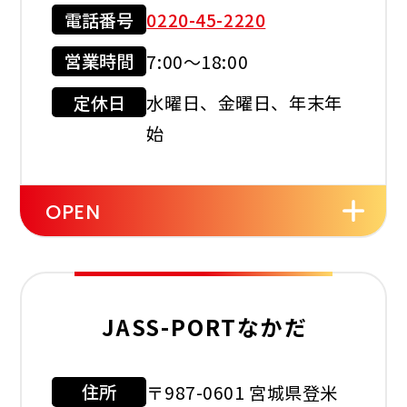
電話番号
0220-45-2220
現金会員
クレジット
カード
営業時間
7:00～18:00
店舗サービス
定休日
水曜日、金曜日、年末年
始
OPEN
セルフ
洗車機
JASS-PORTなかだ
住所
〒987-0601 宮城県登米
利用可能カード