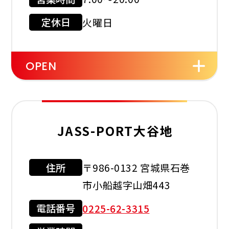
現金会員
クレジット
カード
定休日
火曜日
店舗サービス
OPEN
灯油配達
JASS-PORT大谷地
住所
〒986-0132 宮城県石巻
利用可能カード
市小船越字山畑443
電話番号
0225-62-3315