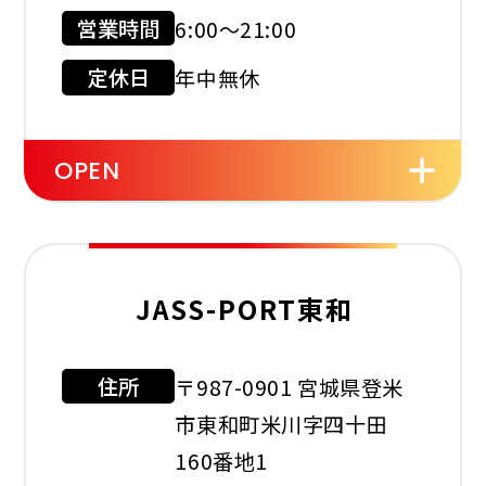
現金会員
クレジット
カード
営業時間
6:00～21:00
店舗サービス
定休日
年中無休
OPEN
セルフ
洗車機
レスト
ルーム
JASS-PORT東和
タイヤ
オイル
ワイパー
交換
交換
住所
〒987-0901 宮城県登米
利用可能カード
市東和町米川字四十田
160番地1