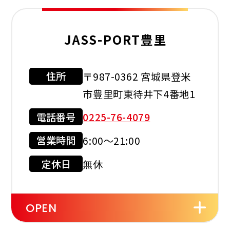
JASS-PORT豊里
レスト
ルーム
住所
〒987-0362 宮城県登米
利用可能カード
市豊里町東待井下4番地1
電話番号
0225-76-4079
営業時間
6:00～21:00
現金会員
クレジット
カード
定休日
無休
店舗サービス
OPEN