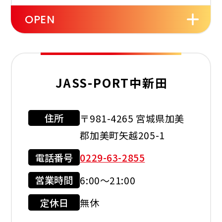
OPEN
セルフ
洗車機
灯油配達
JASS-PORT中新田
レスト
ルーム
住所
〒981-4265 宮城県加美
利用可能カード
郡加美町矢越205-1
電話番号
0229-63-2855
営業時間
6:00～21:00
現金会員
クレジット
カード
定休日
無休
店舗サービス