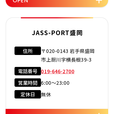
OPEN
セルフ
洗車機
灯油配達
JASS-PORT盛岡
住所
〒020-0143 岩手県盛岡
利用可能カード
市上厨川字横長根39-3
電話番号
019-646-2700
営業時間
6:00～23:00
クレジット
カード
定休日
無休
店舗サービス