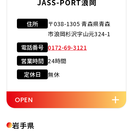
JASS-PORT浪岡
住所
〒038-1305 青森県青森
利用可能カード
市浪岡杉沢字山元324-1
電話番号
0172-69-3121
営業時間
24時間
現金会員
クレジット
カード
定休日
無休
店舗サービス
OPEN
セルフ
洗車機
岩手県