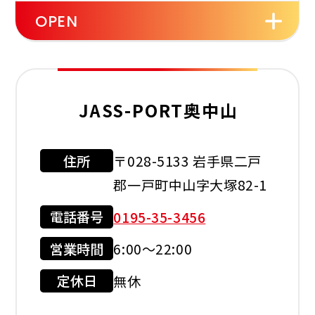
OPEN
セルフ
洗車機
JASS-PORT奥中山
住所
〒028-5133 岩手県二戸
利用可能カード
郡一戸町中山字大塚82-1
電話番号
0195-35-3456
営業時間
6:00～22:00
現金会員
クレジット
カード
定休日
無休
店舗サービス