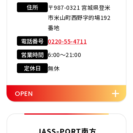
住所
〒987-0321 宮城県登米
利用可能カード
市米山町西野字的場192
番地
電話番号
0220-55-4711
現金会員
クレジット
カード
営業時間
6:00～21:00
店舗サービス
定休日
無休
OPEN
セルフ
洗車機
灯油配達
JASS-PORT南方