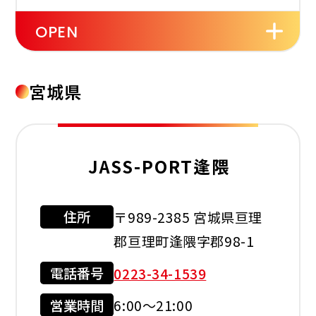
OPEN
セルフ
洗車機
タイヤ
宮城県
交換
JASS-PORT逢隈
オイル
バッテリー
ワイパー
利用可能カード
交換
住所
〒989-2385 宮城県亘理
郡亘理町逢隈字郡98-1
現金会員
クレジット
カード
電話番号
0223-34-1539
営業時間
6:00～21:00
店舗サービス