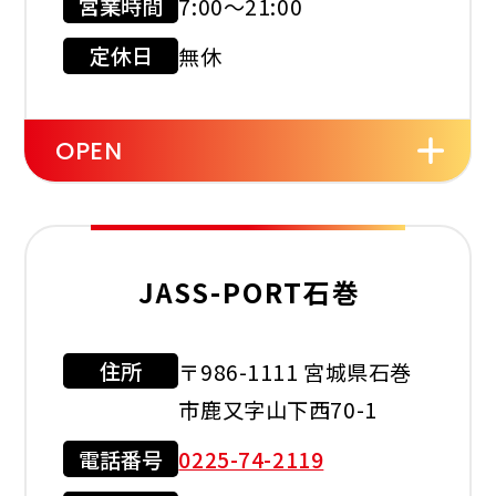
営業時間
7:00～21:00
現金会員
クレジット
カード
定休日
無休
店舗サービス
OPEN
セルフ
洗車機
タイヤ
交換
JASS-PORT石巻
オイル
バッテリー
ワイパー
住所
〒986-1111 宮城県石巻
利用可能カード
交換
市鹿又字山下西70-1
電話番号
0225-74-2119