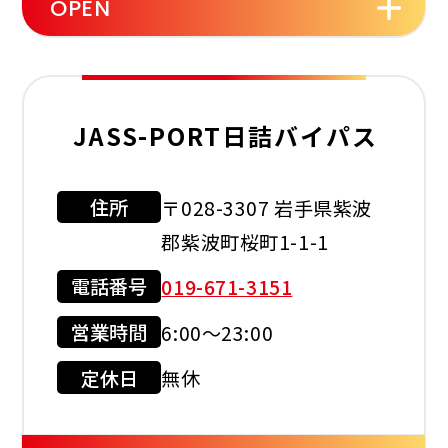
OPEN
セルフ
洗車機
JASS-PORT日詰バイパス
住所
〒028-3307 岩手県紫波
利用可能カード
郡紫波町桜町1-1-1
電話番号
019-671-3151
営業時間
6:00～23:00
クレジット
カード
定休日
無休
店舗サービス