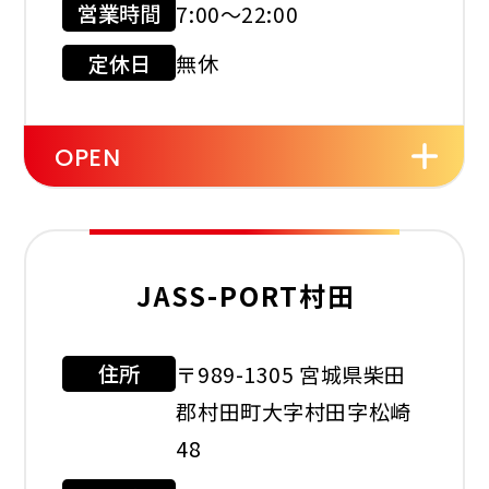
営業時間
7:00～22:00
現金会員
クレジット
カード
定休日
無休
店舗サービス
OPEN
セルフ
洗車機
タイヤ
交換
JASS-PORT村田
オイル
バッテリー
ワイパー
住所
〒989-1305 宮城県柴田
利用可能カード
交換
郡村田町大字村田字松崎
48