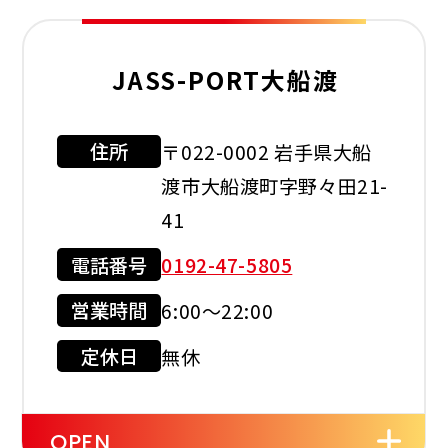
JASS-PORT大船渡
利用可能カード
住所
〒022-0002 岩手県大船
渡市大船渡町字野々田21-
41
現金会員
クレジット
カード
電話番号
0192-47-5805
店舗サービス
営業時間
6:00〜22:00
定休日
無休
セルフ
洗車機
24時間
OPEN