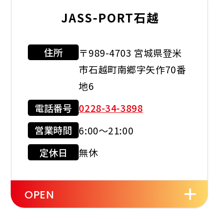
JASS-PORT石越
レスト
ルーム
住所
〒989-4703 宮城県登米
利用可能カード
市石越町南郷字矢作70番
地6
電話番号
0228-34-3898
現金会員
クレジット
カード
営業時間
6:00～21:00
店舗サービス
定休日
無休
OPEN
セルフ
洗車機
灯油配達