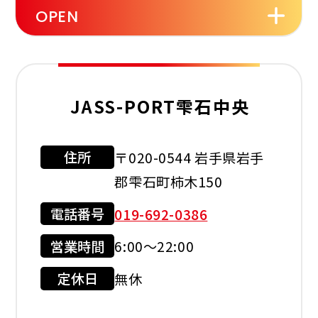
OPEN
セルフ
洗車機
タイヤ
交換
JASS-PORT雫石中央
オイル
バッテリー
ワイパー
住所
〒020-0544 岩手県岩手
利用可能カード
交換
郡雫石町柿木150
電話番号
019-692-0386
営業時間
6:00～22:00
現金会員
クレジット
カード
定休日
無休
店舗サービス