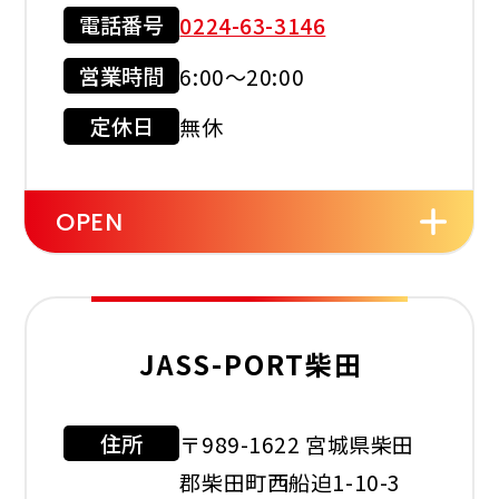
電話番号
0224-63-3146
営業時間
6:00～20:00
現金会員
クレジット
カード
定休日
無休
店舗サービス
OPEN
セルフ
洗車機
ワイパー
JASS-PORT柴田
住所
〒989-1622 宮城県柴田
利用可能カード
郡柴田町西船迫1-10-3