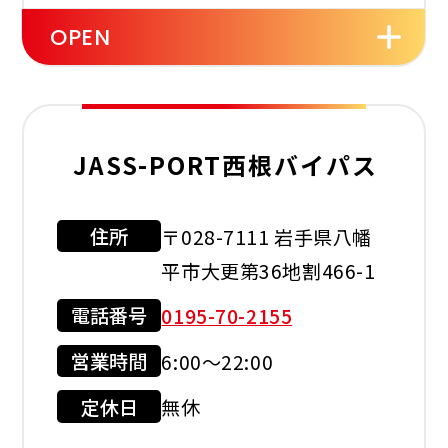
OPEN
セルフ
洗車機
JASS-PORT西根バイパス
住所
〒028-7111 岩手県八幡
利用可能カード
平市大更第36地割466-1
電話番号
0195-70-2155
営業時間
6:00～22:00
現金会員
クレジット
カード
定休日
無休
店舗サービス