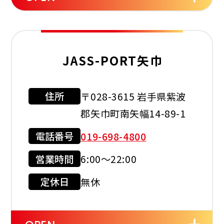
JASS-PORT矢巾
住所
〒028-3615 岩手県紫波
利用可能カード
郡矢巾町南矢幅14-89-1
電話番号
019-698-4800
営業時間
6:00～22:00
現金会員
クレジット
カード
定休日
無休
店舗サービス