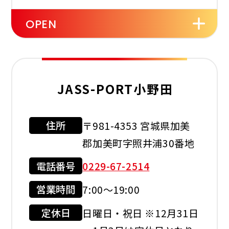
OPEN
セルフ
洗車機
レスト
ルーム
JASS-PORT小野田
住所
〒981-4353 宮城県加美
利用可能カード
郡加美町字照井浦30番地
電話番号
0229-67-2514
営業時間
7:00～19:00
現金会員
クレジット
カード
定休日
日曜日・祝日 ※12月31日
店舗サービス