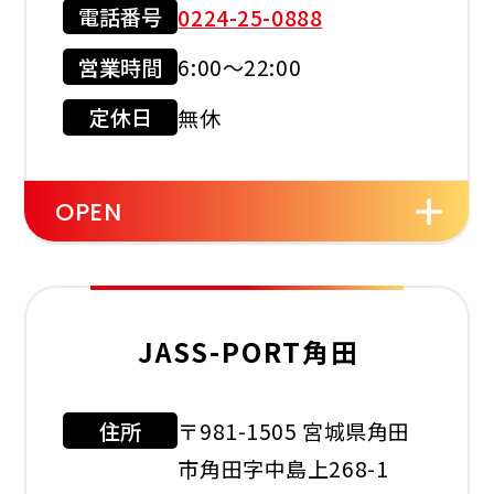
電話番号
0224-25-0888
営業時間
6:00～22:00
現金会員
クレジット
カード
定休日
無休
店舗サービス
OPEN
セルフ
洗車機
JASS-PORT角田
住所
〒981-1505 宮城県角田
利用可能カード
市角田字中島上268-1