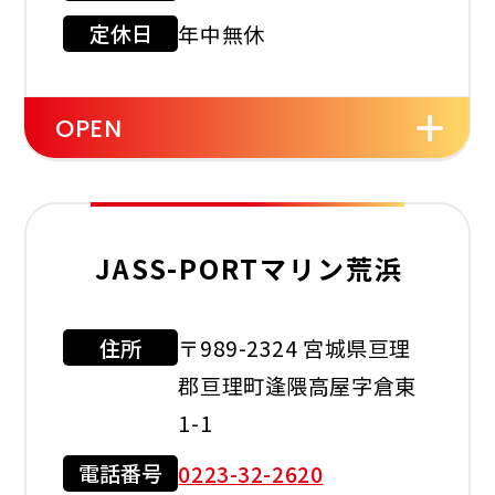
定休日
年中無休
OPEN
セルフ
洗車機
タイヤ
交換
JASS-PORTマリン荒浜
オイル
バッテリー
ワイパー
交換
住所
〒989-2324 宮城県亘理
利用可能カード
郡亘理町逢隈高屋字倉東
1-1
電話番号
0223-32-2620