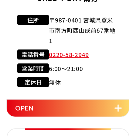
レスト
ルーム
住所
〒987-0401 宮城県登米
利用可能カード
市南方町西山成前67番地
1
電話番号
0220-58-2949
現金会員
クレジット
カード
営業時間
6:00～21:00
店舗サービス
定休日
無休
OPEN
セルフ
洗車機
灯油配達