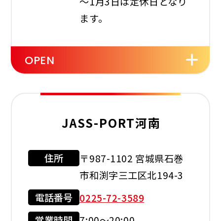
～1月3日は定休日となり
ます。
OPEN
セルフ
洗車機
灯油配達
JASS-PORT河南
住所
〒987-1102 宮城県石巻
利用可能カード
市和渕字三工区北194-3
電話番号
0225-72-3589
営業時間
7:00～20:00