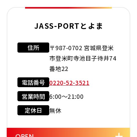
セルフ
洗車機
灯油配達
JASS-PORTとよま
レスト
ルーム
住所
〒987-0702 宮城県登米
利用可能カード
市登米町寺池目子待井74
番地22
電話番号
0220-52-3521
現金会員
クレジット
カード
営業時間
6:00～21:00
店舗サービス
定休日
無休
OPEN