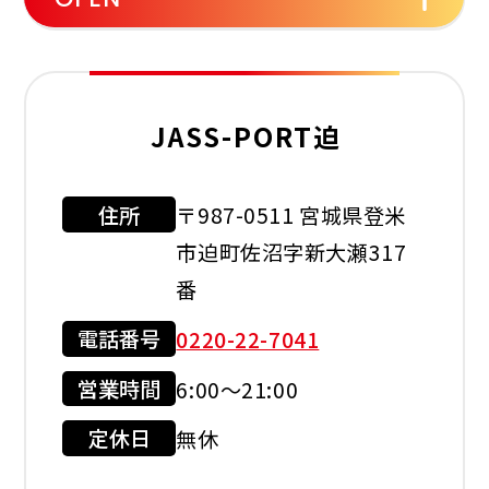
セルフ
洗車機
灯油配達
JASS-PORT迫
レスト
ルーム
住所
〒987-0511 宮城県登米
利用可能カード
市迫町佐沼字新大瀬317
番
電話番号
0220-22-7041
現金会員
クレジット
カード
営業時間
6:00～21:00
店舗サービス
定休日
無休