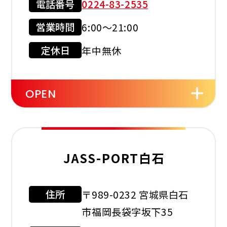
電話番号
0224-83-2535
現金会員
クレジット
カード
営業時間
6:00～21:00
店舗サービス
定休日
年中無休
OPEN
セルフ
洗車機
JASS-PORT白石
住所
〒989-0232 宮城県白石
利用可能カード
市福岡長袋字坂下35